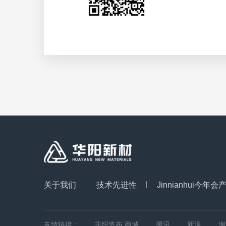
关于我们
技术先进性
Jinnianhui今年会
友情链接：
非织造布.商城
腾讯
新浪
淘