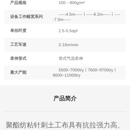
产品规格
100－800g/m²
-----4.5m-----丨-----6.2m-----丨----
设备工作幅宽系列
-7.0m-----
单丝纤度
2.5-5.5dpf
工艺车速
2-16m/min
牵伸形式
管式气流牵伸
5500~7000t/y丨7600~9700t/y丨
最大产能
8600~11000t/y
产品简介
聚酯纺粘针刺土工布具有抗拉强力高、