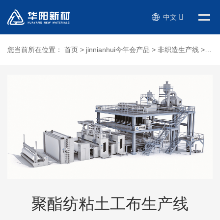
中文
您当前所在位置：
首页
>
jinnianhui今年会产品
>
非织造生产线
>
聚
聚酯纺粘土工布生产线