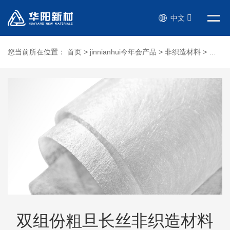
中文
您当前所在位置：
首页
>
jinnianhui今年会产品
>
非织造材料
>
双组
双组份粗旦长丝非织造材料