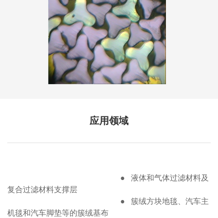
应用领域
● 液体和气体过滤材料及
复合过滤材料支撑层
● 簇绒方块地毯、汽车主
机毯和汽车脚垫等的簇绒基布