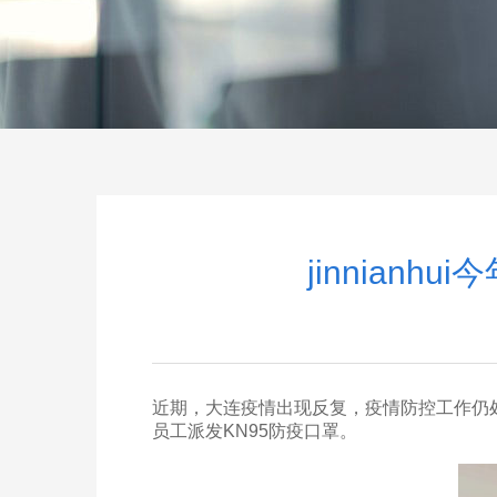
jinnian
近期，大连疫情出现反复，疫情防控工作仍处于
员工派发KN95防疫口罩。