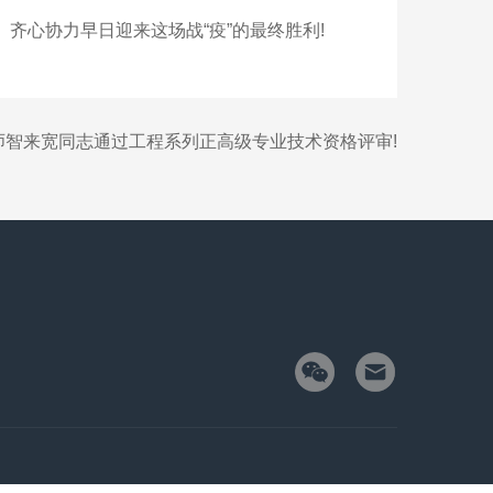
、齐心协力早日迎来这场战“疫”的最终胜利!
工程师智来宽同志通过工程系列正高级专业技术资格评审!