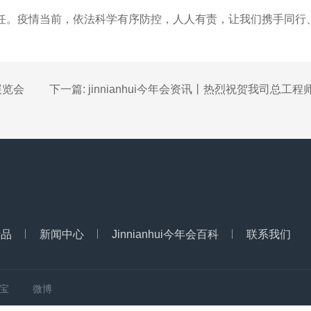
。疫情当前，依法科学有序防控，人人有责，让我们携手同行
展览会
下一篇:
jinnianhui今年会资讯丨热烈祝贺我司总
产品
新闻中心
Jinnianhui今年会百科
联系我们
宝
微博