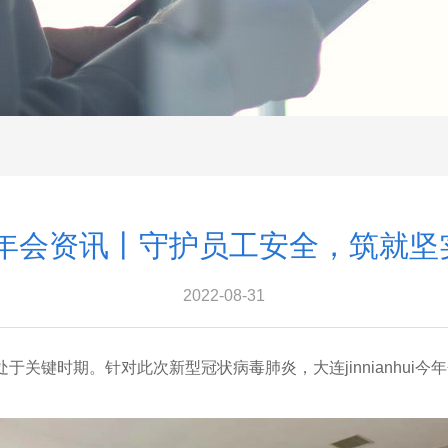
hui今年会资讯丨守护员工安全，筑就坚
2022-08-31
关键时期。针对此次新型冠状病毒肺炎，大连jinnianhui今年